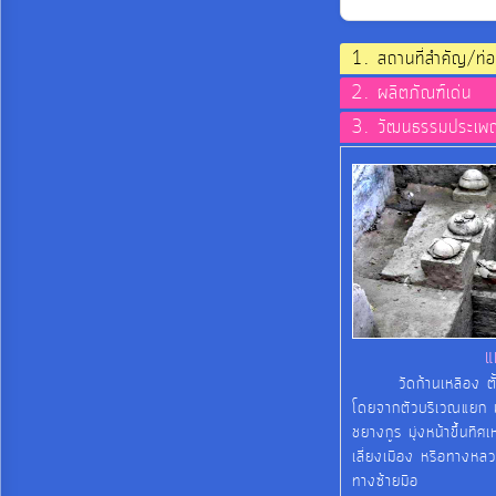
สถานที่สำคัญ/ท่อ
ผลิตภัณฑ์เด่น
วัฒนธรรมประเพ
แ
วัดก้านเหลือง ตั้งอ
โดยจากตัวบริเวณแยก ม
ชยางกูร มุ่งหน้าขึ้นทิ
เลี่ยงเมือง หรือทางห
ทางซ้ายมือ