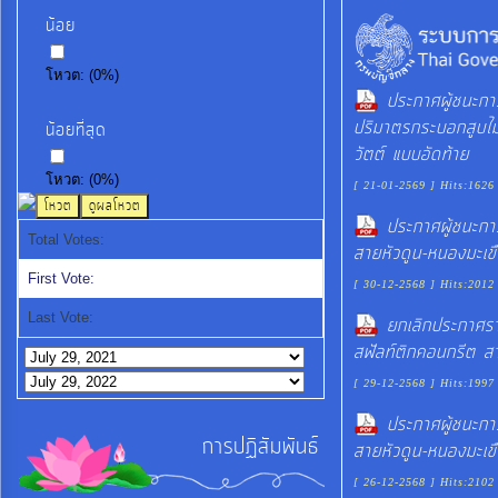
น้อย
โหวต:
(
0
%)
ประกาศผู้ชนะก
ปริมาตรกระบอกสูบไม่
น้อยที่สุด
วัตต์ แบบอัดท้าย
โหวต:
(
0
%)
[ 21-01-2569 ] Hits:1626
ประกาศผู้ชนะกา
Total Votes:
สายหัวดูน-หนองมะเข
First Vote:
[ 30-12-2568 ] Hits:2012
Last Vote:
ยกเลิกประกาศรา
สฟัลท์ติกคอนกรีต ส
[ 29-12-2568 ] Hits:1997
ประกาศผู้ชนะกา
การปฏิสัมพันธ์
สายหัวดูน-หนองมะเข
[ 26-12-2568 ] Hits:2102