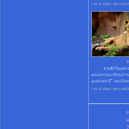
[ 01-11-2564 ] Hits:1372
ส
สวนสัตว์อุบลราชธานี 
พระมหากรุณาธิคุณจากส
อุบลราชธานี" และเปิด
[ 01-11-2564 ] Hits:1062
แ
ผ