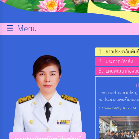
กิจการ
สภา
☰ Menu
บริการ
ข้อมูล
ข่าวประชาสัมพันธ
ประกาศ/คำสั่ง
ITA
แผนพัฒนาท้องถิ
ป
e-
เทศบาลตำบลขามใหญ่ ได้
Service
ขอประชาสัมพันธ์ข้อมูลม
[ 17-06-2569 ] Hits:614
Q&A
การ