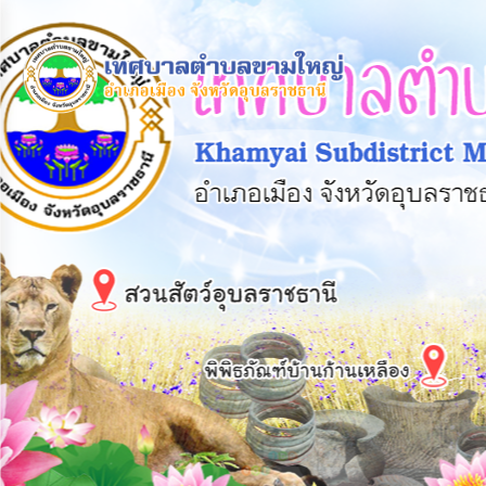
×
หน้า
close
หลัก
ข้อมูล
พื้น
ฐาน
บุคลากร
แผน
ยุทธศาสตร์
ข่าวสาร