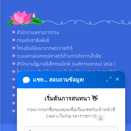
สำนักงานเลขานุการกรม
กรมประชาสัมพันธ์
โครงอันเนื่องมาจากพระราชดำริ
ระบบสารสนเทศภูมิศาสตร์ด้านการจัดการน้ำเสีย
สำนักงานรัฐบาลอิเล็กทรอนิกส์ (องค์การมหาชน) (สรอ.)
โครงการอนุรักษ์พันธุกรรมพืชอันเนื่องมาจากพระราชดำริ
×
คลังข่าวมหาไทย
แชท... สอบถามข้อมูล!
คู่มือตาม พ.ร.บ.อำนวยความสดวกฯ
ฐานข้อมูลหน่วยงานภาครัฐ (INFO)
เริ่มต้นการสนทนา 👋
ศูนย์คุ้มครองผู้ใช้บริการทางการเงิน ศคง.
กรุณากรอกชื่อของคุณเพื่อเริ่มแชทกับเจ้าหน้าที่
ศูนย์อำนวยการบริหารจังหวัดชายแดนภาคใต้ ศอ.บต.
(เฉพาะในวันเวลาราชการ)