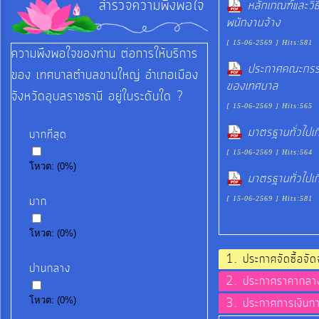
สำรวจความพึงพอใจ
หลักเกณฑ์และวิ
ท้อง
พนักงานจ้าง
ถิ่น
[ 15-06-2569 ] Hits:581
ของ
ความพึงพอใจของท่าน ต่อการให้บริการ
ประกาศคณะกรรม
เรา
ของ เทศบาลตำบลขามใหญ่ อำเภอเมือง
ของเทศบาล
จังหวัดอุบลราชธานี อยู่ในระดับใด ?
[ 15-06-2569 ] Hits:565
ข้อมูล
มาตรฐานทั่วไปเ
การ
มากที่สุด
ติดต่อ
[ 15-06-2569 ] Hits:564
โหวต:
(
0
%)
มาตรฐานทั่วไปเ
มาก
[ 15-06-2569 ] Hits:581
โหวต:
(
0
%)
ประกาศจัดซื้อจั
ปานกลาง
ประกาศราคากล
ประกาศการเงินก
โหวต:
(
0
%)