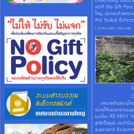
ตำบลขามใหญ่ เป็นประธ
ประมาณ
หน้าที่ (No Gift Pol
ใหญ่ ประกอบด้วยคณะผู้
ประจำ
ภัทร์ วีระพันธ์ ซึ่งกิจ
ปี
[ 25-05-2569 ] Hits:584
การ
บริหาร
และ
พัฒนา
ทรัพยากร
บุคคล
โ
เ
การ
เทศบาลตำบลขามใหญ่ ไ
จัด
หมายให้กองสาธารณสุขแ
ซื้อ
แนวใหม่ RE-XRAY โครง
สุทธิเป็นศูนย์ ประจำ
จัด
อุบลราชธานี จึงประกาศ
จ้าง