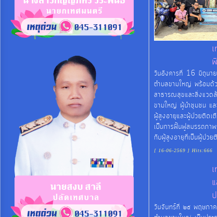
จัดการ
ความ
รู้
เ
พ
การ
วันอังคารที่ 16 มิถุ
ดำเนิน
ตำบลขามใหญ่ พร้อมด้วย
งาน
สาธารณสุขและสิ่งแวดล
ขามใหญ่ ผู้นำชุมชน แล
ผู้สูงอายุและผู้ป่วยติ
การ
เป็นการฟื้นฟูสมรรถภาพร
ให้
กับผู้สูงอายุที่เป็นผู้ป่
บริการ
[ 16-06-2569 ] Hits:666
เ
แผนการ
แ
ใช้
ป
จ่าย
วันจันทร์ที่ ๒๕ พฤษภ
งบ