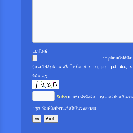
แนบไฟล์
***รูปแบบไฟล์ที่แ
( แนบไฟล์รูปภาพ หรือ ไฟล์เอกสาร .jpg, .png, .pdf, .doc, .x
นี่คือ ?
(*)
รีเฟรช
ท่านพิมพ์รหัสผิด...กรุณาคลิปปุ่ม รีเฟรช 
กรุณาพิมพ์สิ่งที่ท่านเห็นใส่ในช่องว่าง!!!