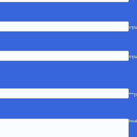
กรุณ
กรุณ
***ร
Inva