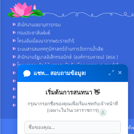
สำนักงานเลขานุการกรม
กรมประชาสัมพันธ์
โครงอันเนื่องมาจากพระราชดำริ
ระบบสารสนเทศภูมิศาสตร์ด้านการจัดการน้ำเสีย
สำนักงานรัฐบาลอิเล็กทรอนิกส์ (องค์การมหาชน) (สรอ.)
โครงการอนุรักษ์พันธุกรรมพืชอันเนื่องมาจากพระราชดำริ
×
คลังข่าวมหาไทย
แชท... สอบถามข้อมูล!
คู่มือตาม พ.ร.บ.อำนวยความสดวกฯ
ฐานข้อมูลหน่วยงานภาครัฐ (INFO)
เริ่มต้นการสนทนา 👋
ศูนย์คุ้มครองผู้ใช้บริการทางการเงิน ศคง.
กรุณากรอกชื่อของคุณเพื่อเริ่มแชทกับเจ้าหน้าที่
ศูนย์อำนวยการบริหารจังหวัดชายแดนภาคใต้ ศอ.บต.
(เฉพาะในวันเวลาราชการ)
ลิขสิทธิ์ © 2021-2022 เทศบาลตำบลขามใหญ่ ขอสงวนไว้ซึ่งสิทธิทั้