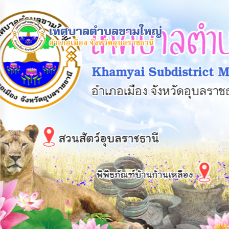
×
หน้า
close
หลัก
ข้อมูล
พื้น
ฐาน
บุคลากร
แผน
ยุทธศาสตร์
ข่าวสาร