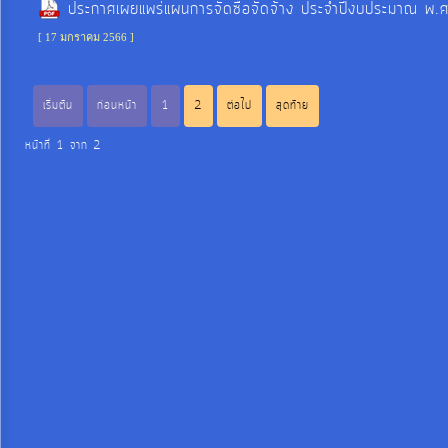
ประกาศเผยแพร่แผนการจัดซื้อจัดจ้าง ประจำปีงบประมาณ พ.
ท้อง
[ 17 มกราคม 2566 ]
ถิ่น
ของ
เรา
เริ่มต้น
ก่อนหน้า
1
2
ต่อไป
สุดท้าย
หน้าที่ 1 จาก 2
ข้อมูล
การ
ติดต่อ