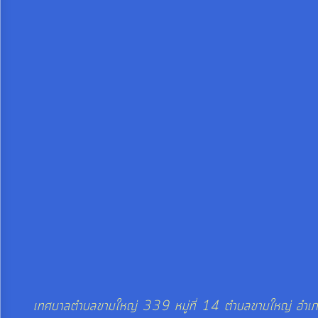
จัดการ
ความ
รู้
การ
ดำเนิน
งาน
การ
ให้
บริการ
แผนการ
ใช้
จ่าย
เทศบาลตำบลขามใหญ่ 339 หมู่ที่ 14 ตำบลขามใหญ่ อำเภ
งบ