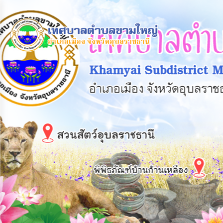
×
หน้า
close
หลัก
ข้อมูล
พื้น
ฐาน
บุคลากร
แผน
ยุทธศาสตร์
ข่าวสาร