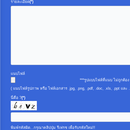
ป้องกัน
รายละเอียด
(*)
การ
ทุจริต
มาตรการ
ภายใน
ป้องกัน
การ
ทุจริต
แนบไฟล์
***รูปแบบไฟล์ที่แนบ ไม่ถูกต้อ
การ
( แนบไฟล์รูปภาพ หรือ ไฟล์เอกสาร .jpg, .png, .pdf, .doc, .xls, .ppt และ 
ส่ง
นี่คือ ?
(*)
เสริม
ความ
โปร่งใส
พิมพ์รหัสผิด...กรุณาคลิปปุ่ม รีเฟรช เพื่อรับรหัสใหม่!!