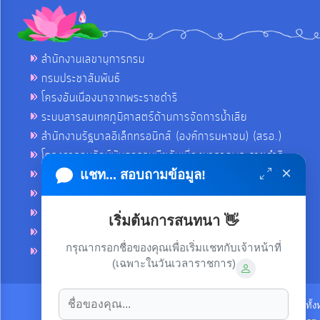
สำนักงานเลขานุการกรม
กรมประชาสัมพันธ์
โครงอันเนื่องมาจากพระราชดำริ
ระบบสารสนเทศภูมิศาสตร์ด้านการจัดการน้ำเสีย
สำนักงานรัฐบาลอิเล็กทรอนิกส์ (องค์การมหาชน) (สรอ.)
โครงการอนุรักษ์พันธุกรรมพืชอันเนื่องมาจากพระราชดำริ
×
คลังข่าวมหาไทย
แชท... สอบถามข้อมูล!
คู่มือตาม พ.ร.บ.อำนวยความสดวกฯ
ฐานข้อมูลหน่วยงานภาครัฐ (INFO)
เริ่มต้นการสนทนา 👋
ศูนย์คุ้มครองผู้ใช้บริการทางการเงิน ศคง.
กรุณากรอกชื่อของคุณเพื่อเริ่มแชทกับเจ้าหน้าที่
ศูนย์อำนวยการบริหารจังหวัดชายแดนภาคใต้ ศอ.บต.
(เฉพาะในวันเวลาราชการ)
ลิขสิทธิ์ © 2021-2022 เทศบาลตำบลขามใหญ่ ขอสงวนไว้ซึ่งสิทธิทั้