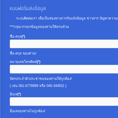
แบบฟอร์มส่งข้อมูล
การ
ระบบติดต่อเรา เพื่อเป็นช่องทางการรับแจ้งข้อมูล ข่าวสาร ปัญหาควา
เงิน
***กรุณากรอกข้อมูลของท่านให้ครบถ้วน
การ
คลัง
ชื่อ-สกุล
(*)
แผนการ
ชื่อ-สกุล ของท่าน!
ป้องกัน
หมายเลขโทรศัพท์
(*)
การ
ทุจริต
ปัตรประจำตัวประชาชนของท่านให้ถูกต้อง!
( เช่น 061-6778999 หรือ 045-344552 )
การ
อีเมล
(*)
ดำเนิน
การ
อีเมลของท่านไม่ถูกต้อง!
เพื่อ