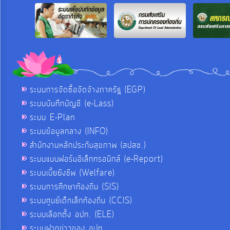
ระบบการจัดซื้อจัดจ้างภาครัฐ (EGP)
ระบบบันทึกบัญชี (e-Lass)
ระบบ E-Plan
ระบบข้อมูลกลาง (INFO)
สำนักงานหลักประกันสุขภาพ (สปสช.)
ระบบแบบฟอร์มอิเล็กทรอนิกส์ (e-Report)
ระบบเบี้ยยังชีพ (Welfare)
ระบบการศึกษาท้องถิ่น (SIS)
ระบบศูนย์เด็กเล็กท้องถิ่น (CCIS)
ระบบเลือกตั้ง อปท. (ELE)
ระบบฝากข่าวของ อปท.