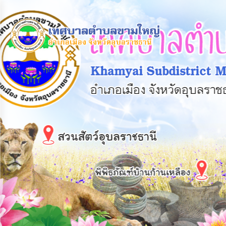
×
หน้า
close
หลัก
ข้อมูล
พื้น
ฐาน
บุคลากร
แผน
ยุทธศาสตร์
ข่าวสาร