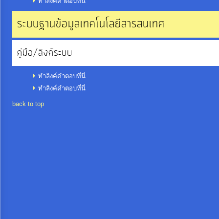
ทำลิงค์คำตอบที่นี่
ป้องกัน
การ
ระบบฐานข้อมูลเทคโนโลยีสารสนเทศ
ทุจริต
คู่มือ/ลิงค์ระบบ
มาตรการ
ภายใน
ทำลิงค์คำตอบที่นี่
ป้องกัน
ทำลิงค์คำตอบที่นี่
การ
back to top
ทุจริต
การ
ส่ง
เสริม
ความ
โปร่งใส