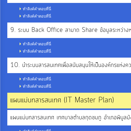
ทำลิงค์คำตอบที่นี่
การ
ทำลิงค์คำตอบที่นี่
เงิน
9. ระบบ Back Office สามาถ Share ข้อมูลระหว่าง
การ
คลัง
ทำลิงค์คำตอบที่นี่
ทำลิงค์คำตอบที่นี่
แผนการ
10. นำระบบสารสนเทศเพื่อสนับสนุนให้เป็นองค์กรแห่งควา
ป้องกัน
การ
ทำลิงค์คำตอบที่นี่
ทุจริต
ทำลิงค์คำตอบที่นี่
แผนแม่บทสารสนเทศ (IT Master Plan)
การ
ดำเนิน
แผนแม่บทสารสนเทศ เทศบาลตำบลกุดชมภู อำเภอพิบูลมัง
การ
เพื่อ