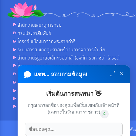
สำนักงานเลขานุการกรม
กรมประชาสัมพันธ์
โครงอันเนื่องมาจากพระราชดำริ
ระบบสารสนเทศภูมิศาสตร์ด้านการจัดการน้ำเสีย
สำนักงานรัฐบาลอิเล็กทรอนิกส์ (องค์การมหาชน) (สรอ.)
โครงการอนุรักษ์พันธุกรรมพืชอันเนื่องมาจากพระราชดำริ
×
คลังข่าวมหาไทย
แชท... สอบถามข้อมูล!
คู่มือตาม พ.ร.บ.อำนวยความสดวกฯ
ฐานข้อมูลหน่วยงานภาครัฐ (INFO)
เริ่มต้นการสนทนา 👋
ศูนย์คุ้มครองผู้ใช้บริการทางการเงิน ศคง.
กรุณากรอกชื่อของคุณเพื่อเริ่มแชทกับเจ้าหน้าที่
ศูนย์อำนวยการบริหารจังหวัดชายแดนภาคใต้ ศอ.บต.
(เฉพาะในวันเวลาราชการ)
ลิขสิทธิ์ © 2021-2022 เทศบาลตำบลขามใหญ่ ขอสงวนไว้ซึ่งสิทธิทั้