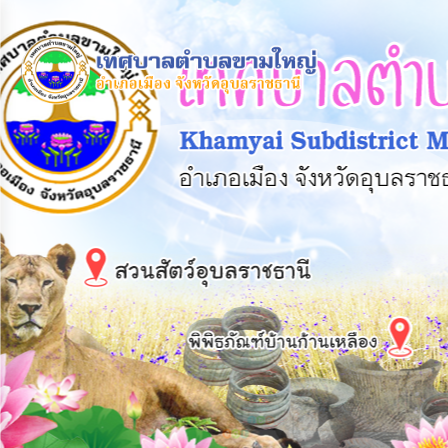
×
หน้า
close
หลัก
ข้อมูล
พื้น
ฐาน
บุคลากร
แผน
ยุทธศาสตร์
ข่าวสาร