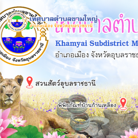
×
หน้า
close
หลัก
ข้อมูล
พื้น
ฐาน
บุคลากร
แผน
ยุทธศาสตร์
ข่าวสาร