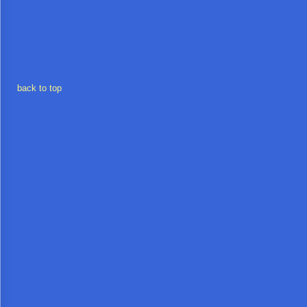
การ
เงิน
การ
back to top
คลัง
แผนการ
ป้องกัน
การ
ทุจริต
การ
ดำเนิน
การ
เพื่อ