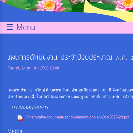
กิจการ
สภา
☰ Menu
บริการ
ข้อมูล
แผนการดำเนินงาน ประจำปีงบประมาณ พ.ศ.
ITA
วันศุกร์, 24 ตุลาคม 2568 13:08
e-
Service
เทศบาลตำบลขามใหญ่ ตำบลขามใหญ่ อำเภอเมืองอุบลราชธานี จังหวัดอุบล
เรียบร้อยแล้ว เพื่อให้เป็นไปตามระเบียบและกฎหมายที่เกี่ยวข้อง เทศบาลต
ดาวน์โหลดเอกสาร
Q&A
/Khamyai/e-document/actionplan/actionplan-Oct-2025-24.pdf
การ
Media