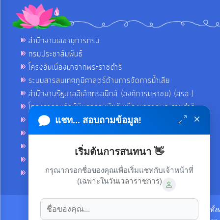
สำนักงานเลขานุการกรม
กรมประชาสัมพันธ์
โครงอันเนื่องมาจากพระราชดำริ
ระบบสารสนเทศภูมิศาสตร์ด้านการจัดการน้ำเสีย
สำนักงานรัฐบาลอิเล็กทรอนิกส์ (องค์การมหาชน) (สรอ.)
โครงการอนุรักษ์พันธุกรรมพืชอันเนื่องมาจากพระราชดำริ
×
คลังข่าวมหาไทย
แชท... สอบถามข้อมูล!
คู่มือตาม พ.ร.บ.อำนวยความสดวกฯ
ฐานข้อมูลหน่วยงานภาครัฐ (INFO)
เริ่มต้นการสนทนา 👋
ศูนย์คุ้มครองผู้ใช้บริการทางการเงิน ศคง.
กรุณากรอกชื่อของคุณเพื่อเริ่มแชทกับเจ้าหน้าที่
ศูนย์อำนวยการบริหารจังหวัดชายแดนภาคใต้ ศอ.บต.
(เฉพาะในวันเวลาราชการ)
ลิขสิทธิ์ © 2021-2022 เทศบาลตำบลขามใหญ่ ขอสงวนไว้ซึ่งสิทธิทั้